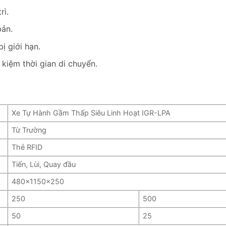
rì.
bản.
ị giới hạn.
 kiệm thời gian di chuyển.
Xe Tự Hành Gầm Thấp Siêu Linh Hoạt IGR-LPA
Từ Trường
Thẻ RFID
Tiến, Lùi, Quay đầu
480x1150x250
250
500
50
25