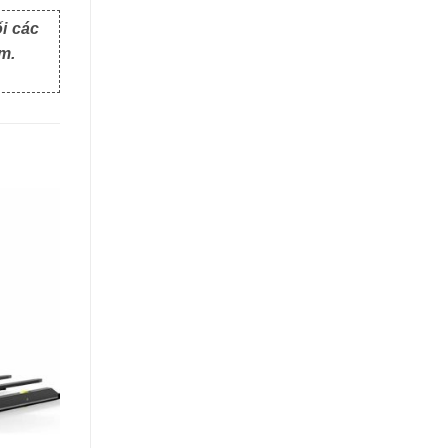
i các
m.
XE TỰ HÀNH AGV
ROBOCAR – XE TỰ HÀNH