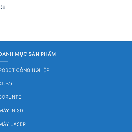
XE TỰ HÀNH AGV
AGV BĂNG TẢI LĂN
ROBOCAR – XE TỰ 
X30
AGV VẬN CHUYỂN 
IGR-PTA
DANH MỤC SẢN PHẨM
ROBOT CÔNG NGHIỆP
AUBO
BORUNTE
MÁY IN 3D
MÁY LASER