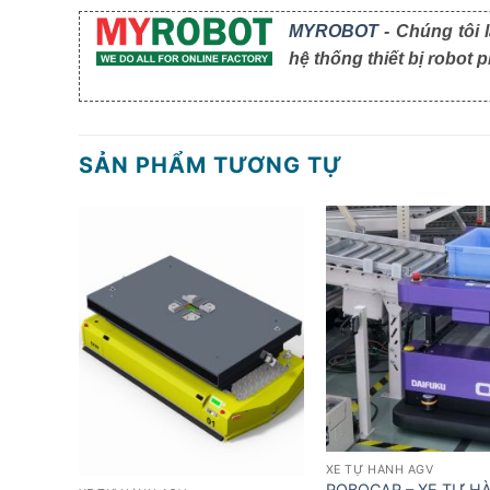
MYROBOT
- Chúng tôi 
hệ thống thiết bị robot
SẢN PHẨM TƯƠNG TỰ
XE TỰ HÀNH AGV
ROBOCAR – XE TỰ H