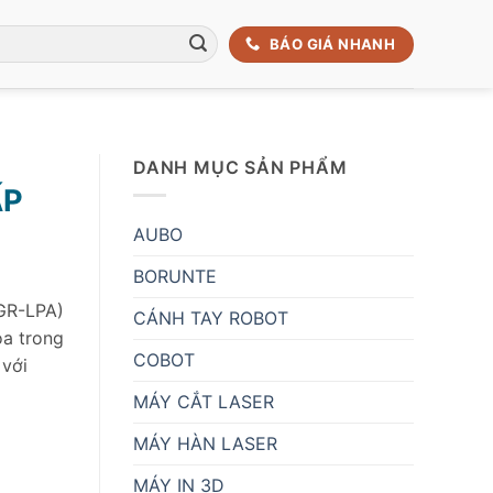
BÁO GIÁ NHANH
DANH MỤC SẢN PHẨM
ẤP
AUBO
BORUNTE
IGR-LPA)
CÁNH TAY ROBOT
óa trong
COBOT
 với
MÁY CẮT LASER
MÁY HÀN LASER
MÁY IN 3D