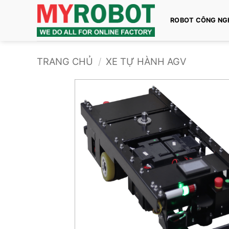
Bỏ
qua
ROBOT CÔNG NG
nội
dung
TRANG CHỦ
/
XE TỰ HÀNH AGV