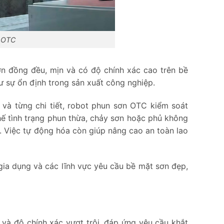
n OTC
ơn đồng đều, mịn và có độ chính xác cao trên bề
 sự ổn định trong sản xuất công nghiệp.
 và từng chi tiết, robot phun sơn OTC kiểm soát
hế tình trạng phun thừa, chảy sơn hoặc phủ không
t. Việc tự động hóa còn giúp nâng cao an toàn lao
 gia dụng và các lĩnh vực yêu cầu bề mặt sơn đẹp,
và độ chính xác vượt trội, đáp ứng yêu cầu khắt