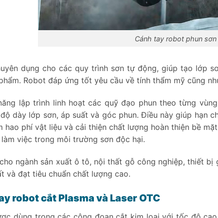
Cánh tay robot phun sơ
uyên dụng cho các quy trình sơn tự động, giúp tạo lớp s
phẩm. Robot đáp ứng tốt yêu cầu về tính thẩm mỹ cũng như
năng lập trình linh hoạt các quỹ đạo phun theo từng vùng
 độ dày lớp sơn, áp suất và góc phun. Điều này giúp hạn c
m hao phí vật liệu và cải thiện chất lượng hoàn thiện bề mặ
 làm việc trong môi trường sơn độc hại.
cho ngành sản xuất ô tô, nội thất gỗ công nghiệp, thiết bị
t và đạt tiêu chuẩn chất lượng cao.
ay robot cắt Plasma và Laser OTC
ợc dùng trong các công đoạn cắt kim loại với tốc độ cao 