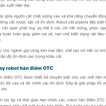
ản xuất hiện đại.
ợp giữa nguồn cắt chất lượng cao và khả năng chuyển động 
ường cắt mượt, sắc và ổn định. Robot cắt plasma đặc biệt hi
t cắt laser phát huy ưu thế ở các chi tiết mỏng, phức tạp
 hoàn toàn giúp giảm sai số, hạn chế biến dạng vật liệu
.
p cho ngành gia công kim loại tấm, chế tạo chi tiết cơ khí
 cần độ ổn định cao trong khâu cắt.
ay robot hàn điểm OTC
n điểm OTC được thiết kế chuyên biệt cho các mối hàn nhỏ,
tốc độ cao và độ chính xác ổn định. Đây là giải pháp tối ư
 lớn.
ển lực ép và thời gian hàn chính xác, robot hàn điểm OT
 tượng cháy bề mặt hoặc hàn thiếu. Rút ngắn chu kỳ sản 