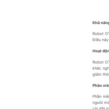
Khả năng
Robot OT
Điều này
Hoạt độn
Robot OT
khắc ngh
giảm thời
Phần mềm
Phần mềm
người mớ
cài đặt k