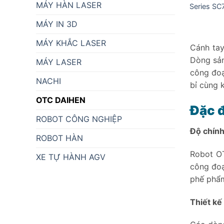
MÁY HÀN LASER
Series SC
MÁY IN 3D
MÁY KHẮC LASER
Cánh ta
Dòng sản
MÁY LASER
công đoạ
NACHI
bỉ cùng 
OTC DAIHEN
Đặc 
ROBOT CÔNG NGHIỆP
Độ chính
ROBOT HÀN
Robot OT
XE TỰ HÀNH AGV
công đoạ
phế phẩ
Thiết kế 