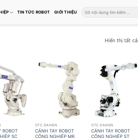
Tìm
HIỆP
TIN TỨC ROBOT
GIỚI THIỆU
kiếm:
Hiển thị tất c
N
OTC DAIHEN
OTC DAIHEN
Y ROBOT
CÁNH TAY ROBOT
CÁNH TAY ROBOT
HIỆP SC
CÔNG NGHIỆP MR
CÔNG NGHIỆP ST