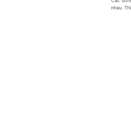
Các dòng
nhau. Th