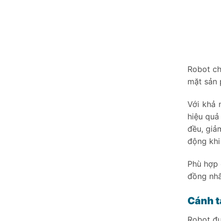
Robot ch
mặt sản 
Với khả 
hiệu quả
đều, giả
động khi
Phù hợp 
đồng nhấ
Cánh t
Robot đư