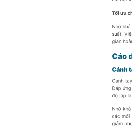
Tối ưu c
Nhờ khả 
suất. Vi
gian hoà
Các 
Cánh t
Cánh tay
Đáp ứng 
độ lặp l
Nhờ khả 
các mối 
giảm phụ