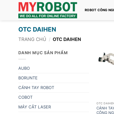
Bỏ
qua
ROBOT CÔNG NG
nội
dung
OTC DAIHEN
TRANG CHỦ
/
OTC DAIHEN
DANH MỤC SẢN PHẨM
AUBO
BORUNTE
CÁNH TAY ROBOT
COBOT
OTC DAIHE
MÁY CẮT LASER
CÁNH TA
CÔNG NG