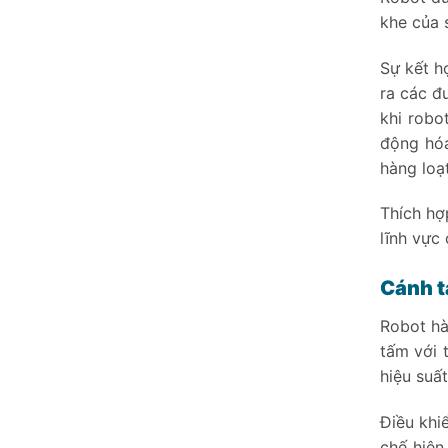
khe của s
Sự kết h
ra các đ
khi robo
động hóa
hàng loạt
Thích hợ
lĩnh vực
Cánh t
Robot hà
tấm với 
hiệu suất
Điều khi
chế hiện