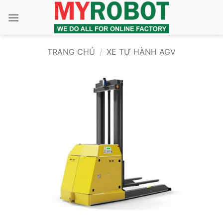
Bỏ
qua
nội
dung
TRANG CHỦ
/
XE TỰ HÀNH AGV