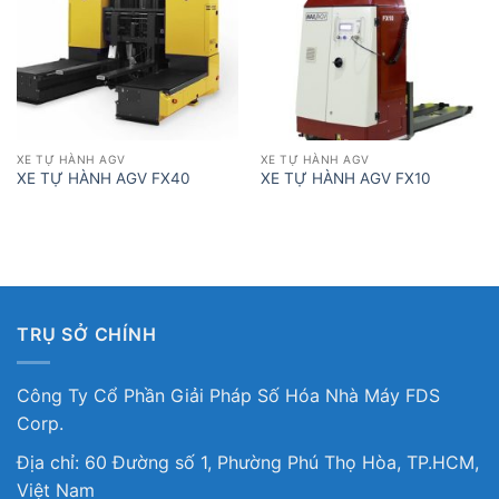
XE TỰ HÀNH AGV
XE TỰ HÀNH AGV
XE TỰ HÀNH AGV FX40
XE TỰ HÀNH AGV FX10
TRỤ SỞ CHÍNH
Công Ty Cổ Phần Giải Pháp Số Hóa Nhà Máy FDS
Corp.
Địa chỉ: 60 Đường số 1, Phường Phú Thọ Hòa, TP.HCM,
Việt Nam