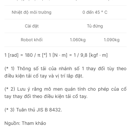
Nhiệt độ môi trường
0 đến 45 ° C
Cài đặt
Tủ đứng
Robot khối
1.060kg
1.090kg
1 [rad] = 180 / π [°] 1 [N · m] = 1 / 9,8 [kgf · m]
(* 1) Thông số tải của nhánh số 1 thay đổi tùy theo
điều kiện tải cổ tay và vị trí lắp đặt.
(* 2) Lưu ý rằng mô men quán tính cho phép của cổ
tay thay đổi theo điều kiện tải cổ tay.
(* 3) Tuân thủ JIS B 8432.
Nguồn: Tham khảo