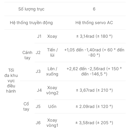
Số lượng trục
6
Hệ thống truyền động
Hệ thống servo AC
J1
Xoay
± 3,14rad (± 180 °)
Tiến /
+1,05 đến -1,40rad (+ 60 ° đến
Cánh
J2
lùi
-80 °)
tay
Lên /
+2,62 đến -2,56rad (+ 150 °
Tối
J3
xuống
đến -146,5 °)
đa khu
vực
điều
Xoay
J4
± 3,67rad (± 210 °)
hành
vòng2
Cổ
J5
Uốn
± 2.09rad (± 120 °)
tay
Xoay
J6
± 3,58rad (± 205 °)
vòng1