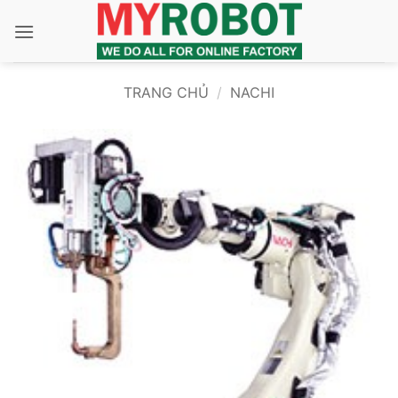
Bỏ
qua
nội
dung
TRANG CHỦ
/
NACHI