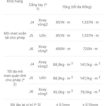
Khối hàng
Cẳng tay (*
15kg (tối đa 60kg)
1)
Xoay
J4
951N · m
1.337N · m
vòng2
Mô-men xoắn
J5
Uốn
951N · m
1.337N · m
tải cho phép
Xoay
J6
490N · m
720N · m
vòng1
Xoay
2
2
J4
88,9kg · m
141,1kg · m
vòng2
Tối đa mô
men quán tính
2
2
J5
Uốn
88,9kg · m
141,1kg · m
cho phép (*
2)
Xoay
2
2
J6
45,0kg · m
79,0kg · m
vòng1
Độ lặp lại vị trí (* 3)
± 0,1mm
± 0,15mm