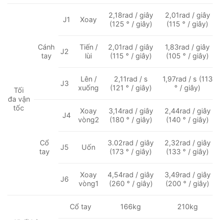
2,18rad / giây
2,01rad / giây
J1
Xoay
(125 ° / giây)
(115 ° / giây)
Cánh
Tiến /
2,01rad / giây
1,83rad / giây
J2
tay
lùi
(115 ° / giây)
(105 ° / giây)
Lên /
2,11rad / s
1,97rad / s (113
J3
xuống
(121 ° / giây)
° / giây)
Tối
đa vận
tốc
Xoay
3,14rad / giây
2,44rad / giây
J4
vòng2
(180 ° / giây)
(140 ° / giây)
Cổ
3.02rad / giây
2,32rad / giây
J5
Uốn
tay
(173 ° / giây)
(133 ° / giây)
Xoay
4,54rad / giây
3,49rad / giây
J6
vòng1
(260 ° / giây)
(200 ° / giây)
Cổ tay
166kg
210kg