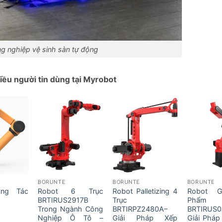
g nghiệp vệ sinh sàn tự động
ều người tin dùng tại Myrobot
BORUNTE
BORUNTE
BORUNTE
ộng Tác
Robot 6 Trục
Robot Palletizing 4
Robot 
BRTIRUS2917B
Trục
Phẩm
Trong Ngành Công
BRTIRPZ2480A–
BRTIRUS
Nghiệp Ô Tô –
Giải Pháp Xếp
Giải Pháp