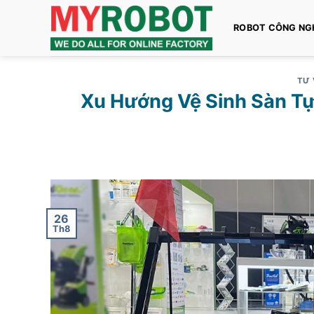
Bỏ
qua
ROBOT CÔNG NG
nội
dung
TƯ 
Xu Hướng Vệ Sinh Sàn T
26
Th8