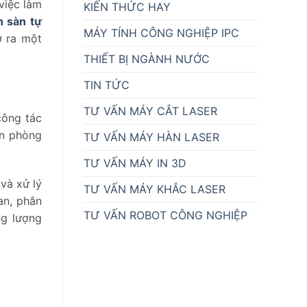
việc làm
KIẾN THỨC HAY
h sàn tự
MÁY TÍNH CÔNG NGHIỆP IPC
ở ra một
THIẾT BỊ NGÀNH NƯỚC
TIN TỨC
TƯ VẤN MÁY CẮT LASER
công tác
ăn phòng
TƯ VẤN MÁY HÀN LASER
TƯ VẤN MÁY IN 3D
và xử lý
TƯ VẤN MÁY KHẮC LASER
an, phân
TƯ VẤN ROBOT CÔNG NGHIỆP
ng lượng