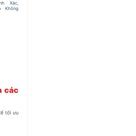
nh Xác,
m Không
a các
ể tối ưu