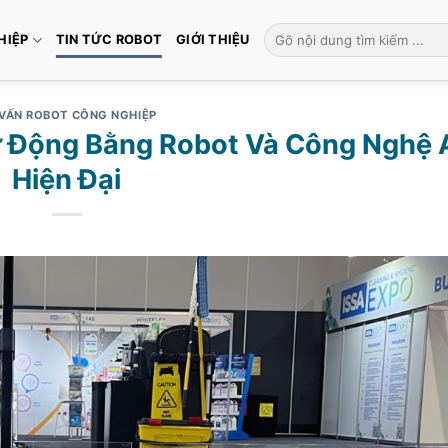
Tìm
HIỆP
TIN TỨC ROBOT
GIỚI THIỆU
kiếm:
VẤN ROBOT CÔNG NGHIỆP
ự Động Bằng Robot Và Công Nghệ 
Hiện Đại