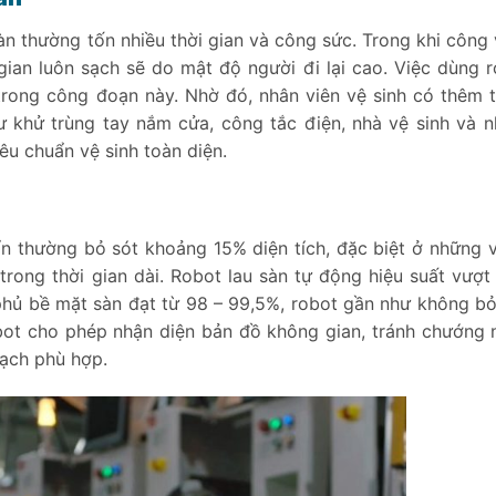
sàn thường tốn nhiều thời gian và công sức. Trong khi công 
gian luôn sạch sẽ do mật độ người đi lại cao. Việc dùng r
trong công đoạn này. Nhờ đó, nhân viên vệ sinh có thêm t
ư khử trùng tay nắm cửa, công tắc điện, nhà vệ sinh và 
êu chuẩn vệ sinh toàn diện.
ẩn thường bỏ sót khoảng 15% diện tích, đặc biệt ở những vị
trong thời gian dài. Robot lau sàn tự động hiệu suất vượt 
phủ bề mặt sàn đạt từ 98 – 99,5%, robot gần như không bỏ
bot cho phép nhận diện bản đồ không gian, tránh chướng n
sạch phù hợp.