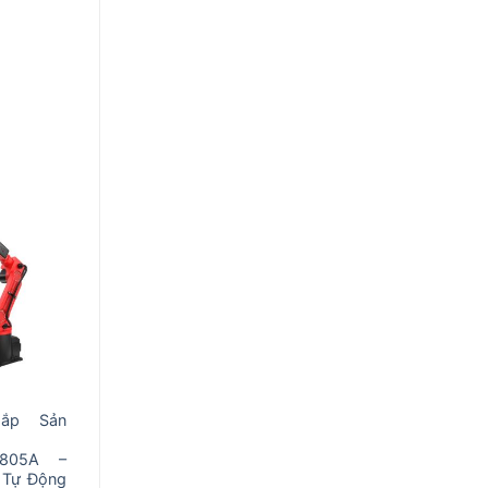
Gắp Sản
0805A –
 Tự Động