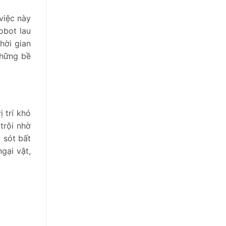
việc này
obot lau
hời gian
những bề
 trí khó
trội nhờ
 sót bất
gại vật,