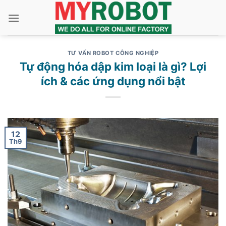
Bỏ
qua
nội
dung
TƯ VẤN ROBOT CÔNG NGHIỆP
Tự động hóa dập kim loại là gì? Lợi
ích & các ứng dụng nổi bật
12
Th9