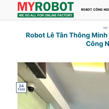
Bỏ
qua
ROBOT CÔNG NG
nội
dung
TƯ 
Robot Lễ Tân Thông Minh
Công N
24
Th10