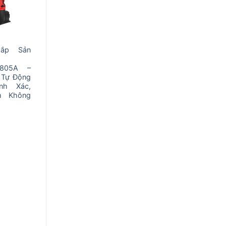
Gắp Sản
0805A –
 Tự Động
nh Xác,
m Không