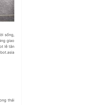
ời sống,
ăng giao
t lễ tân
bot.asia
ong thái