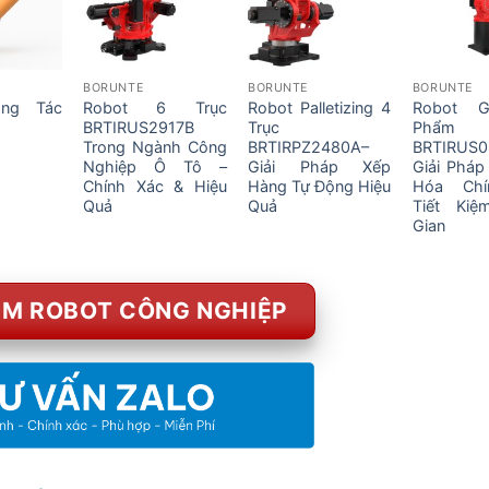
BORUNTE
BORUNTE
BORUNTE
ộng Tác
Robot 6 Trục
Robot Palletizing 4
Robot 
BRTIRUS2917B
Trục
Phẩm
Trong Ngành Công
BRTIRPZ2480A–
BRTIRUS
Nghiệp Ô Tô –
Giải Pháp Xếp
Giải Pháp
Chính Xác & Hiệu
Hàng Tự Động Hiệu
Hóa Chí
Quả
Quả
Tiết Kiệ
Gian
M ROBOT CÔNG NGHIỆP