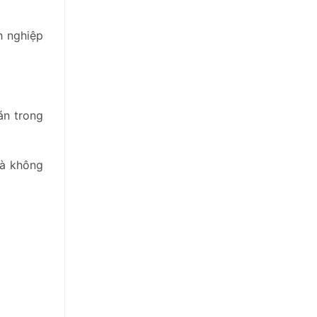
h nghiệp
án trong
Mà không