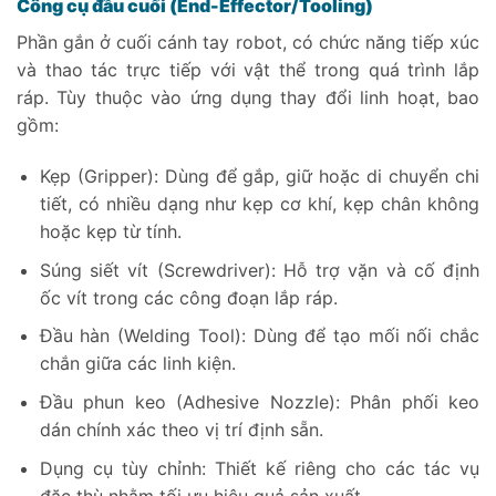
Công cụ đầu cuối (End-Effector/Tooling)
Phần gắn ở cuối cánh tay robot, có chức năng tiếp xúc
và thao tác trực tiếp với vật thể trong quá trình lắp
ráp. Tùy thuộc vào ứng dụng thay đổi linh hoạt, bao
gồm:
Kẹp (Gripper): Dùng để gắp, giữ hoặc di chuyển chi
tiết, có nhiều dạng như kẹp cơ khí, kẹp chân không
hoặc kẹp từ tính.
Súng siết vít (Screwdriver): Hỗ trợ vặn và cố định
ốc vít trong các công đoạn lắp ráp.
Đầu hàn (Welding Tool): Dùng để tạo mối nối chắc
chắn giữa các linh kiện.
Đầu phun keo (Adhesive Nozzle): Phân phối keo
dán chính xác theo vị trí định sẵn.
Dụng cụ tùy chỉnh: Thiết kế riêng cho các tác vụ
đặc thù nhằm tối ưu hiệu quả sản xuất.