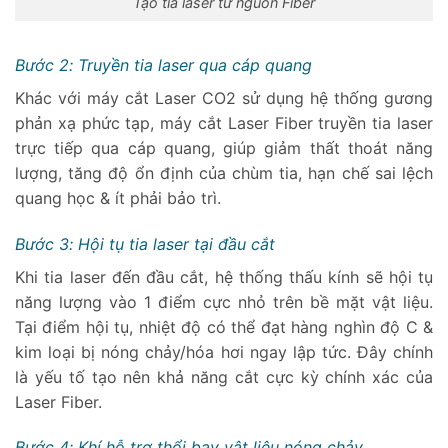
Tạo tia laser từ nguồn Fiber
Bước 2: Truyền tia laser qua cáp quang
Khác với máy cắt Laser CO2 sử dụng hệ thống gương
phản xạ phức tạp, máy cắt Laser Fiber truyền tia laser
trực tiếp qua cáp quang, giúp giảm thất thoát năng
lượng, tăng độ ổn định của chùm tia, hạn chế sai lệch
quang học & ít phải bảo trì.
Bước 3: Hội tụ tia laser tại đầu cắt
Khi tia laser đến đầu cắt, hệ thống thấu kính sẽ hội tụ
năng lượng vào 1 điểm cực nhỏ trên bề mặt vật liệu.
Tại điểm hội tụ, nhiệt độ có thể đạt hàng nghìn độ C &
kim loại bị nóng chảy/hóa hơi ngay lập tức. Đây chính
là yếu tố tạo nên khả năng cắt cực kỳ chính xác của
Laser Fiber.
Bước 4: Khí hỗ trợ thổi bay vật liệu nóng chảy