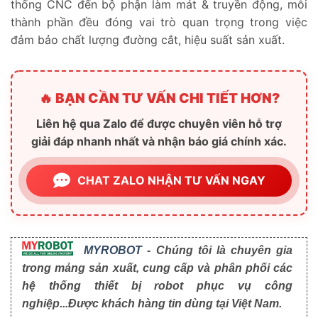
thống CNC đến bộ phận làm mát & truyền động, mỗi
thành phần đều đóng vai trò quan trọng trong việc
đảm bảo chất lượng đường cắt, hiệu suất sản xuất.
🔥 BẠN CẦN TƯ VẤN CHI TIẾT HƠN?
Liên hệ qua Zalo để được chuyên viên hỗ trợ
giải đáp nhanh nhất và nhận báo giá chính xác.
CHAT ZALO NHẬN TƯ VẤN NGAY
MYROBOT
- Chúng tôi là chuyên gia
trong mảng sản xuất, cung cấp và phân phối các
hệ thống thiết bị robot phục vụ công
nghiệp...Được khách hàng tin dùng tại Việt Nam.