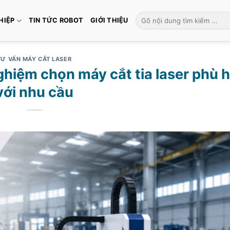
Tìm
HIỆP
TIN TỨC ROBOT
GIỚI THIỆU
kiếm:
TƯ VẤN MÁY CẮT LASER
nghiệm chọn máy cắt tia laser phù 
với nhu cầu