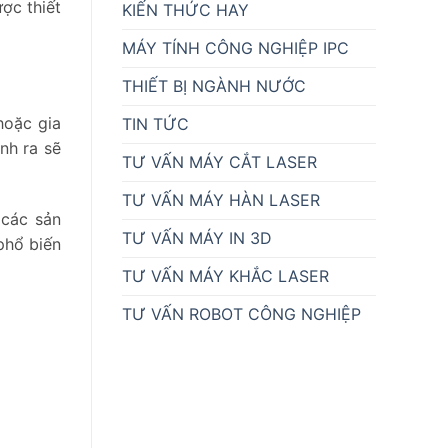
ợc thiết
KIẾN THỨC HAY
MÁY TÍNH CÔNG NGHIỆP IPC
THIẾT BỊ NGÀNH NƯỚC
hoặc gia
TIN TỨC
inh ra sẽ
TƯ VẤN MÁY CẮT LASER
TƯ VẤN MÁY HÀN LASER
 các sản
TƯ VẤN MÁY IN 3D
phổ biến
TƯ VẤN MÁY KHẮC LASER
TƯ VẤN ROBOT CÔNG NGHIỆP