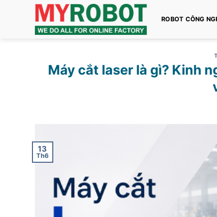
Bỏ
qua
ROBOT CÔNG NG
nội
dung
Máy cắt laser là gì? Kinh 
13
Th6