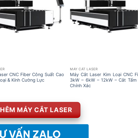
SER
MÁY CẮT LASER
aser CNC Fiber Công Suất Cao
Máy Cắt Laser Kim Loại CNC Fi
Loại & Kính Cường Lực
3kW – 6kW – 12kW – Cắt Tấm 
Chính Xác
HÊM MÁY CẮT LASER