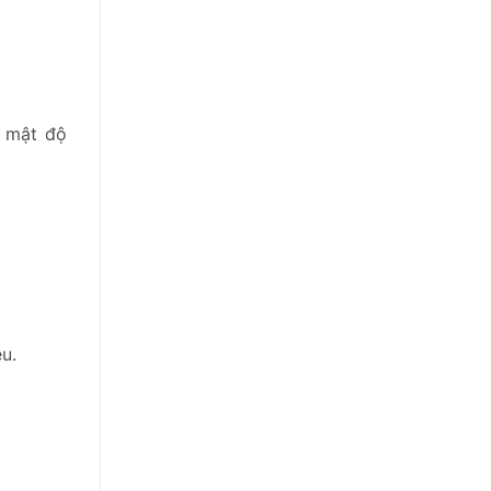
ó mật độ
u.