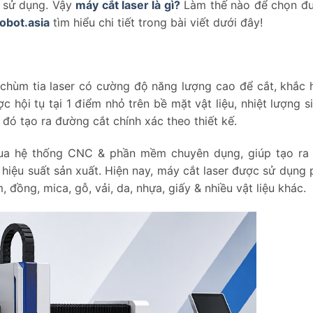
u sử dụng. Vậy
máy cắt laser là gì?
Làm thế nào để chọn đư
obot.asia
tìm hiểu chi tiết trong bài viết dưới đây!
chùm tia laser có cường độ năng lượng cao để cắt, khắc 
ợc hội tụ tại 1 điểm nhỏ trên bề mặt vật liệu, nhiệt lượng s
 đó tạo ra đường cắt chính xác theo thiết kế.
qua hệ thống CNC & phần mềm chuyên dụng, giúp tạo ra
hiệu suất sản xuất. Hiện nay, máy cắt laser được sử dụng 
 đồng, mica, gỗ, vải, da, nhựa, giấy & nhiều vật liệu khác.