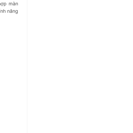
 hợp màn
ính năng
.