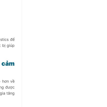
stics để
 bị giúp
h cảm
õ hơn về
ứng được
gia tăng