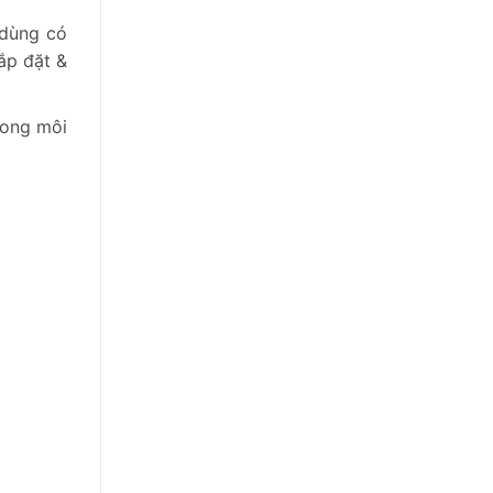
 dùng có
ắp đặt &
rong môi