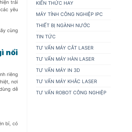
hiện trải
KIẾN THỨC HAY
 các yêu
MÁY TÍNH CÔNG NGHIỆP IPC
THIẾT BỊ NGÀNH NƯỚC
hãy cùng
TIN TỨC
TƯ VẤN MÁY CẮT LASER
ì nổi
TƯ VẤN MÁY HÀN LASER
TƯ VẤN MÁY IN 3D
nh riêng
TƯ VẤN MÁY KHẮC LASER
iệt, nơi
 dùng dễ
TƯ VẤN ROBOT CÔNG NGHIỆP
n bỉ, có