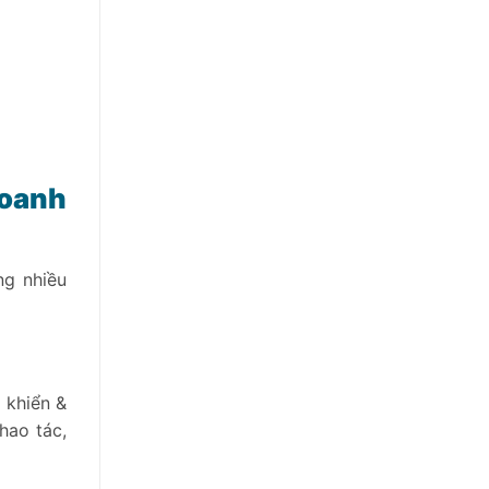
doanh
ng nhiều
 khiển &
hao tác,