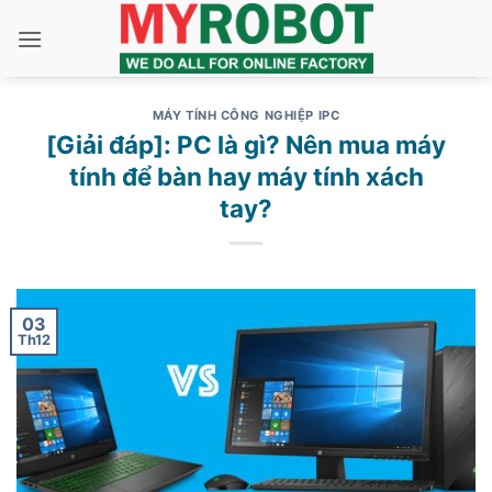
Bỏ
qua
nội
dung
MÁY TÍNH CÔNG NGHIỆP IPC
[Giải đáp]: PC là gì? Nên mua máy
tính để bàn hay máy tính xách
tay?
03
Th12