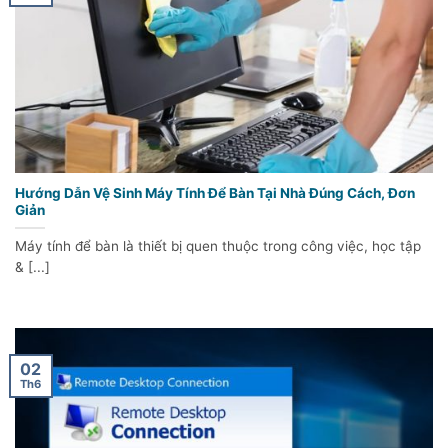
Hướng Dẫn Vệ Sinh Máy Tính Để Bàn Tại Nhà Đúng Cách, Đơn
Giản
Máy tính để bàn là thiết bị quen thuộc trong công việc, học tập
& [...]
02
Th6