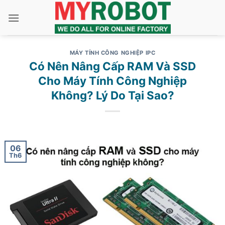
Bỏ
qua
nội
dung
MÁY TÍNH CÔNG NGHIỆP IPC
Có Nên Nâng Cấp RAM Và SSD
Cho Máy Tính Công Nghiệp
Không? Lý Do Tại Sao?
06
Th6