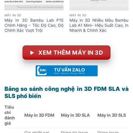
MÁY IN 3D
MÁY IN 3D
Máy In 3D Bambu Lab P1S
Máy in 3D Nhiều Màu Bambu
Chính Hãng – Tốc Độ Cao, Độ
Lab A1 Mini– Hiệu Suất Cao, In
Chính Xác Vượt Trội
Nhanh & Chính Xác
XEM THÊM MÁY IN 3D
Bảng
so sánh công nghệ in 3D FDM SLA và
SLS
phổ biến
Tiêu
chí
Máy in 3D FDM
Máy in 3D SLA
Máy in 3D SLS
đánh
giá
Gia nhiệt sợi
Dùng tia laser
Dùng laser