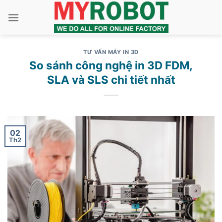
Bỏ
qua
nội
dung
TƯ VẤN MÁY IN 3D
So sánh công nghệ in 3D FDM,
SLA và SLS chi tiết nhất
02
Th2