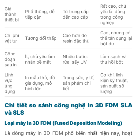
Rất cao, chủ
Giá
Phổ thông, dễ
Từ trung cấp
yếu là dùng
thành
tiếp cận
đến cao cấp
trong công
thiết bị
nghiệp
Cao, nhưng có
Chi phí
Cao hơn do
Tương đối thấp
thể tận dụng lại
vật tư
resin đặc thù
bột dư
Công
Ít, chủ yếu làm
Nhiều bước:
Làm sạch và
đoạn
nhẵn bề mặt
rửa, sấy UV
thu hồi bột
sau in
Lĩnh
Cơ khí, linh
In mẫu thử, đồ
Trang sức, y tế,
vực
kiện kỹ thuật,
gia dụng, mô
sản phẩm chi
ứng
sản xuất số
hình lớn
tiết
dụng
lượng
Chi tiết
so sánh công nghệ in 3D FDM SLA
và SLS
Loại máy in 3D FDM (Fused Deposition Modeling)
Là dòng máy in 3D FDM phổ biến nhất hiện nay, hoạt