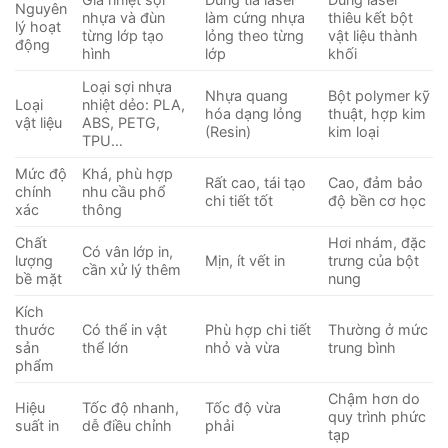
Nguyên
nhựa và đùn
làm cứng nhựa
thiêu kết bột
lý hoạt
từng lớp tạo
lỏng theo từng
vật liệu thành
động
hình
lớp
khối
Loại sợi nhựa
Nhựa quang
Bột polymer kỹ
Loại
nhiệt dẻo: PLA,
hóa dạng lỏng
thuật, hợp kim
vật liệu
ABS, PETG,
(Resin)
kim loại
TPU…
Mức độ
Khá, phù hợp
Rất cao, tái tạo
Cao, đảm bảo
chính
nhu cầu phổ
chi tiết tốt
độ bền cơ học
xác
thông
Chất
Hơi nhám, đặc
Có vân lớp in,
lượng
Mịn, ít vết in
trưng của bột
cần xử lý thêm
bề mặt
nung
Kích
thước
Có thể in vật
Phù hợp chi tiết
Thường ở mức
sản
thể lớn
nhỏ và vừa
trung bình
phẩm
Chậm hơn do
Hiệu
Tốc độ nhanh,
Tốc độ vừa
quy trình phức
suất in
dễ điều chỉnh
phải
tạp