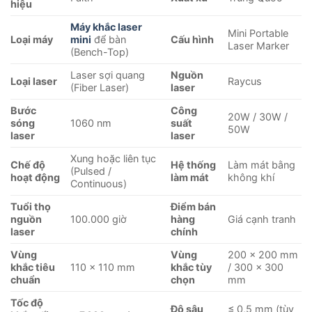
hiệu
Máy khắc laser
Mini Portable
Loại máy
mini
để bàn
Cấu hình
Laser Marker
(Bench-Top)
Laser sợi quang
Nguồn
Loại laser
Raycus
(Fiber Laser)
laser
Bước
Công
20W / 30W /
sóng
1060 nm
suất
50W
laser
laser
Xung hoặc liên tục
Chế độ
Hệ thống
Làm mát bằng
(Pulsed /
hoạt động
làm mát
không khí
Continuous)
Tuổi thọ
Điểm bán
nguồn
100.000 giờ
hàng
Giá cạnh tranh
laser
chính
Vùng
Vùng
200 × 200 mm
khắc tiêu
110 × 110 mm
khắc tùy
/ 300 × 300
chuẩn
chọn
mm
Tốc độ
Độ sâu
≤ 0,5 mm (tùy