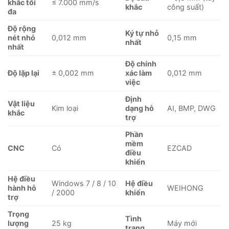
khắc tối
≤ 7.000 mm/s
khắc
công suất)
đa
Độ rộng
Ký tự nhỏ
nét nhỏ
0,012 mm
0,15 mm
nhất
nhất
Độ chính
Độ lặp lại
± 0,002 mm
xác làm
0,012 mm
việc
Định
Vật liệu
Kim loại
dạng hỗ
AI, BMP, DWG
khắc
trợ
Phần
mềm
CNC
Có
EZCAD
điều
khiển
Hệ điều
Windows 7 / 8 / 10
Hệ điều
hành hỗ
WEIHONG
/ 2000
khiển
trợ
Trọng
Tình
lượng
25 kg
Máy mới
trạng