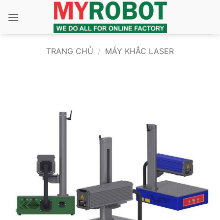
Bỏ
qua
nội
dung
TRANG CHỦ
/
MÁY KHẮC LASER