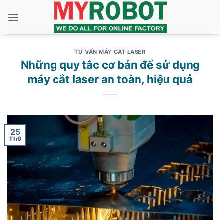
Bỏ
qua
nội
dung
TƯ VẤN MÁY CẮT LASER
Những quy tắc cơ bản để sử dụng
máy cắt laser an toàn, hiệu quả
25
Th6