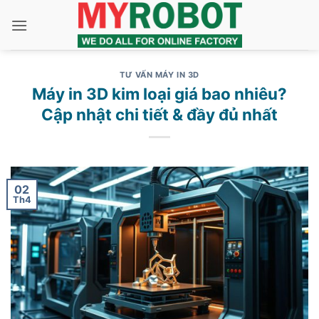
Bỏ
qua
nội
dung
TƯ VẤN MÁY IN 3D
Máy in 3D kim loại giá bao nhiêu?
Cập nhật chi tiết & đầy đủ nhất
02
Th4