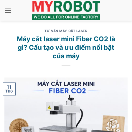
Bỏ
qua
nội
dung
TƯ VẤN MÁY CẮT LASER
Máy cắt laser mini Fiber CO2 là
gì? Cấu tạo và ưu điểm nổi bật
của máy
11
Th6