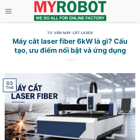
Bỏ
qua
nội
dung
TƯ VẤN MÁY CẮT LASER
Máy cắt laser fiber 6kW là gì? Cấu
tạo, ưu điểm nổi bật và ứng dụng
03
Th6