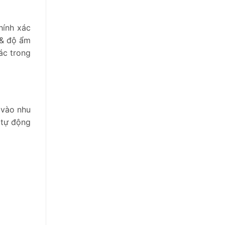
hính xác
 & độ ẩm
ác trong
 vào nhu
 tự động