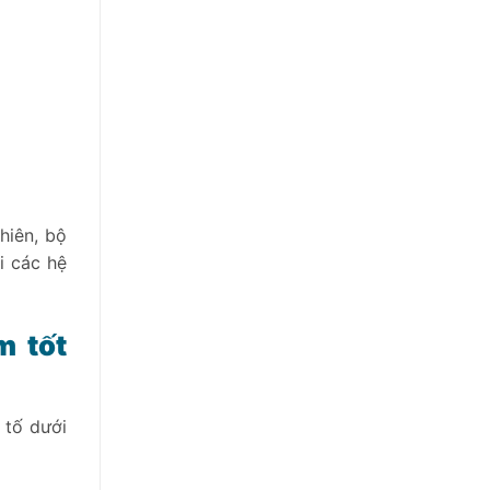
hiên, bộ
i các hệ
m tốt
 tố dưới