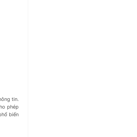
hông tin.
cho phép
phổ biến