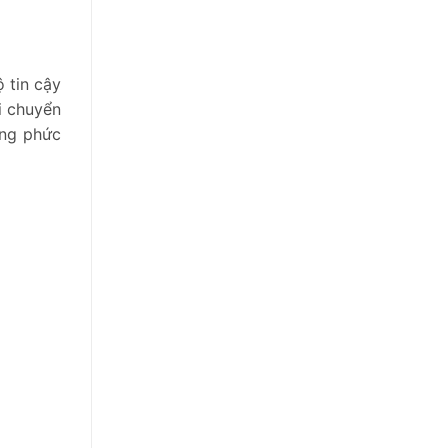
 tin cậy
i chuyển
ờng phức