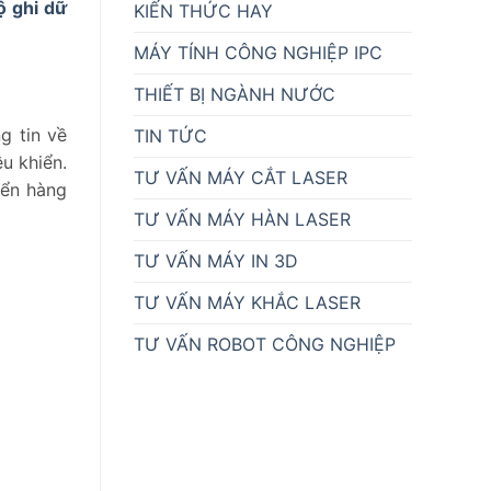
ộ ghi dữ
KIẾN THỨC HAY
MÁY TÍNH CÔNG NGHIỆP IPC
THIẾT BỊ NGÀNH NƯỚC
g tin về
TIN TỨC
u khiển.
TƯ VẤN MÁY CẮT LASER
yển hàng
TƯ VẤN MÁY HÀN LASER
TƯ VẤN MÁY IN 3D
TƯ VẤN MÁY KHẮC LASER
TƯ VẤN ROBOT CÔNG NGHIỆP