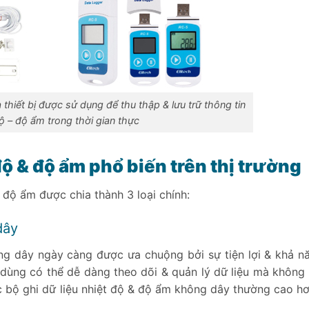
à thiết bị được sử dụng để thu thập & lưu trữ thông tin
ộ – độ ẩm trong thời gian thực
độ & độ ẩm phổ biến trên thị trường
& độ ẩm được chia thành 3 loại chính:
dây
hông dây ngày càng được ưa chuộng bởi sự tiện lợi & khả n
i dùng có thể dễ dàng theo dõi & quản lý dữ liệu mà không 
các bộ ghi dữ liệu nhiệt độ & độ ẩm không dây thường cao hơ