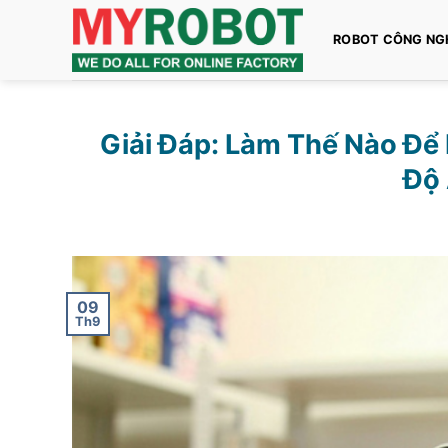
Bỏ
qua
ROBOT CÔNG NG
nội
dung
Giải Đáp: Làm Thế Nào Để 
Độ 
09
Th9