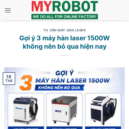
Bỏ
qua
nội
dung
TƯ VẤN MÁY HÀN LASER
Gợi ý 3 máy hàn laser 1500W
không nên bỏ qua hiện nay
18
Th6