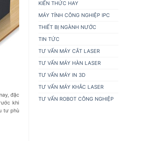
KIẾN THỨC HAY
MÁY TÍNH CÔNG NGHIỆP IPC
THIẾT BỊ NGÀNH NƯỚC
TIN TỨC
TƯ VẤN MÁY CẮT LASER
TƯ VẤN MÁY HÀN LASER
TƯ VẤN MÁY IN 3D
TƯ VẤN MÁY KHẮC LASER
nay, đặc
TƯ VẤN ROBOT CÔNG NGHIỆP
rước khi
u tư phù