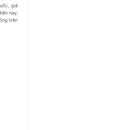
uốc, giá
iện nay,
ỏng trên