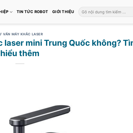
Tìm
HIỆP
TIN TỨC ROBOT
GIỚI THIỆU
kiếm:
Ư VẤN MÁY KHẮC LASER
 laser mini Trung Quốc không? T
hiểu thêm