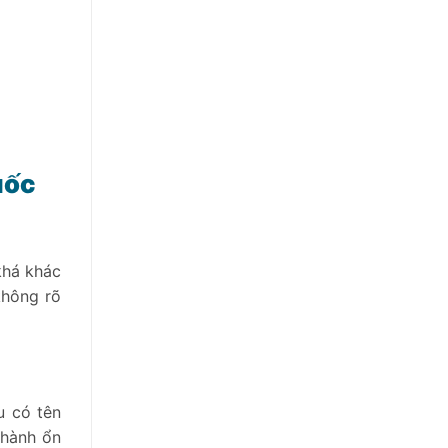
uốc
khá khác
không rõ
u có tên
 hành ổn