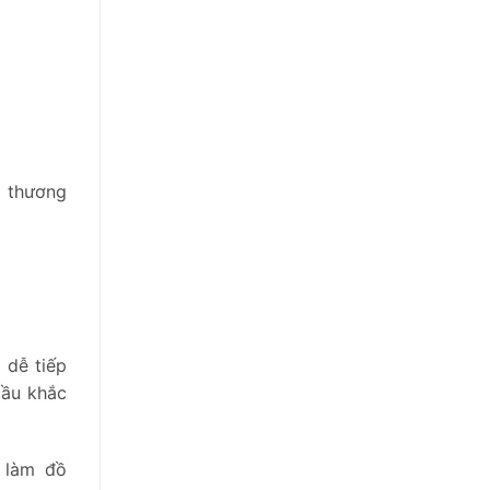
g thương
 dễ tiếp
cầu khắc
 làm đồ