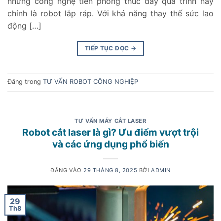
những công nghệ tiên phong thúc đẩy quá trình này
chính là robot lắp ráp. Với khả năng thay thế sức lao
động […]
TIẾP TỤC ĐỌC
→
Đăng trong
TƯ VẤN ROBOT CÔNG NGHIỆP
TƯ VẤN MÁY CẮT LASER
Robot cắt laser là gì? Ưu điểm vượt trội
và các ứng dụng phổ biến
ĐĂNG VÀO
29 THÁNG 8, 2025
BỞI
ADMIN
29
Th8