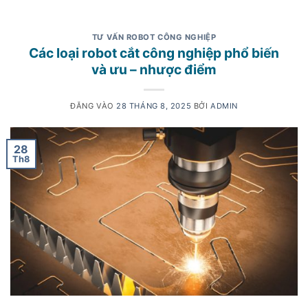
TƯ VẤN ROBOT CÔNG NGHIỆP
Các loại robot cắt công nghiệp phổ biến
và ưu – nhược điểm
ĐĂNG VÀO
28 THÁNG 8, 2025
BỞI
ADMIN
28
Th8