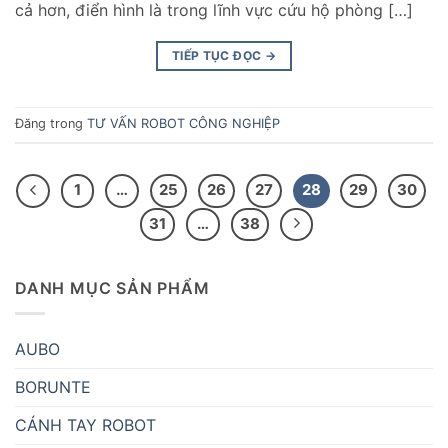
cả hơn, điển hình là trong lĩnh vực cứu hộ phòng […]
TIẾP TỤC ĐỌC
→
Đăng trong
TƯ VẤN ROBOT CÔNG NGHIỆP
1
…
25
26
27
28
29
30
31
…
38
DANH MỤC SẢN PHẨM
AUBO
BORUNTE
CÁNH TAY ROBOT