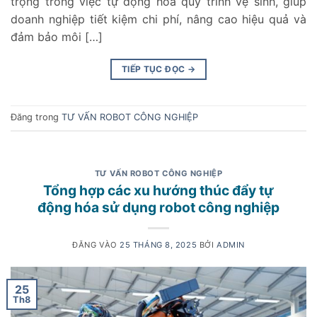
trọng trong việc tự động hóa quy trình vệ sinh, giúp
doanh nghiệp tiết kiệm chi phí, nâng cao hiệu quả và
đảm bảo môi […]
TIẾP TỤC ĐỌC
→
Đăng trong
TƯ VẤN ROBOT CÔNG NGHIỆP
TƯ VẤN ROBOT CÔNG NGHIỆP
Tổng hợp các xu hướng thúc đẩy tự
động hóa sử dụng robot công nghiệp
ĐĂNG VÀO
25 THÁNG 8, 2025
BỞI
ADMIN
25
Th8