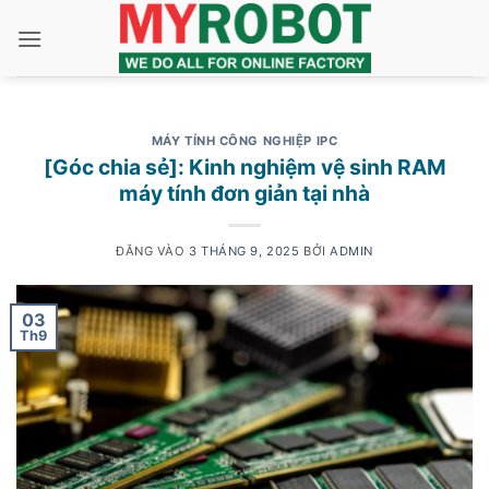
Bỏ
qua
nội
dung
MÁY TÍNH CÔNG NGHIỆP IPC
[Góc chia sẻ]: Kinh nghiệm vệ sinh RAM
máy tính đơn giản tại nhà
ĐĂNG VÀO
3 THÁNG 9, 2025
BỞI
ADMIN
03
Th9